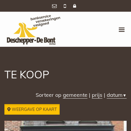
TE KOOP
Sorteer op
gemeente
|
prijs
|
datum
▼
WEERGAVE OP KAART