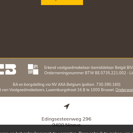
Erkend vastgoedmakelaar-bemiddelaar België BI
Ondernemingsnummer BTW BE 0735.221.002 - Lid
BA en borgstelling via NV AXA Belgium (polisnr. 730.390.160)
uut van Vastgoedmakelaars, Luxemburgstraat 16 B te 1000 Brussel.
Onderworp
Edingsesteenweg 296
9400 Ninove