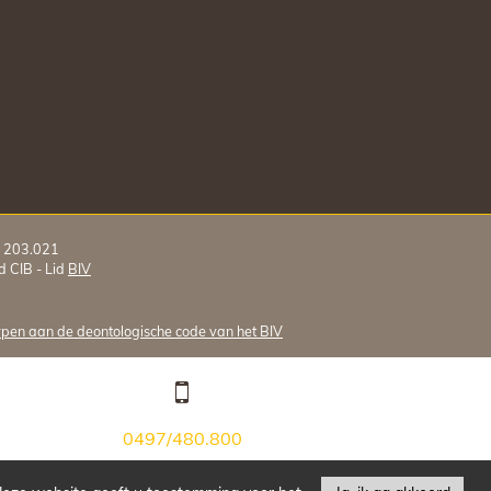
V 203.021
 CIB - Lid
BIV
en aan de deontologische code van het BIV
0497/480.800