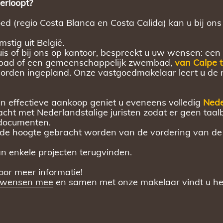
verloopt?
 (regio Costa Blanca en Costa Calida) kan u bij ons 
tig uit België.
is of bij ons op kantoor, bespreekt u uw wensen: een 
embad of een gemeenschappelijk zwembad,
van Calpe t
rden ingepland. Onze vastgoedmakelaar leert u de 
en effectieve aankoop geniet u eveneens volledig
Nede
ht met Nederlandstalige juristen zodat er geen taalbar
e documenten.
p de hoogte gebracht worden van de vordering van de
n enkele projecten terugvinden.
or meer informatie!
 wensen mee
en samen met onze makelaar vindt u h