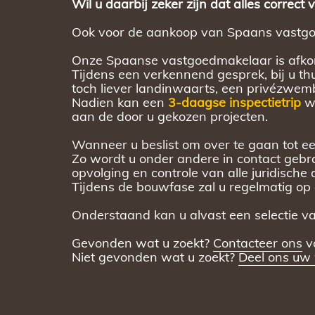
Wil u daarbij zeker zijn dat alles correct 
Ook voor de aankoop van Spaans vastgoed
Onze Spaanse vastgoedmakelaar is afkoms
Tijdens een verkennend gesprek, bij u thu
toch liever landinwaarts, een privézw
Nadien kan een
3-daagse inspectietrip
wo
aan de door u gekozen projecten.
Wanneer u beslist om over te gaan tot e
Zo wordt u onder andere in contact gebrac
opvolging en controle van alle juridisch
Tijdens de bouwfase zal u regelmatig o
Onderstaand kan u alvast een selectie va
Gevonden wat u zoekt?
Contacteer ons
vo
Niet gevonden wat u zoekt?
Deel ons uw