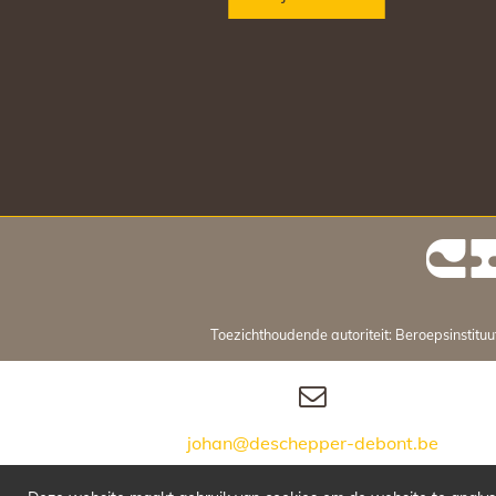
Toezichthoudende autoriteit: Beroepsinstit
johan@deschepper-debont.be