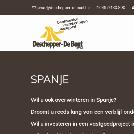
johan@deschepper-debont.be
0497/480.800
SPANJE
Wil u ook overwinteren in Spanje?
Droomt u reeds lang van een verblijf on
Wil u investeren in een vastgoedproject in