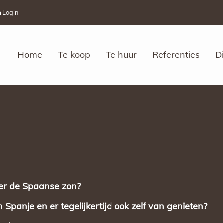
Login
Home
Te koop
Te huur
Referenties
D
der de Spaanse zon?
 Spanje en er tegelijkertijd ook zelf van genieten?