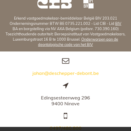
Erkend vastgoedmakelaar-bemiddelaar België BIV 203.021
Ondernemingsnummer BTW BE 0735.221.002 - Lid CIB - Lid
BIV
BA en borgstelling via NV AXA Belgium (polisnr. 730.390.160)
Toezichthoudende autoriteit: Beroepsinstituut van Vastgoedmakelaars,
Luxemburgstraat 16 B te 1000 Brussel.
Onderworpen aan de
deontologische code van het BIV
johan@deschepper-debont.be
Edingsesteenweg 296
9400 Ninove
0497/480.800