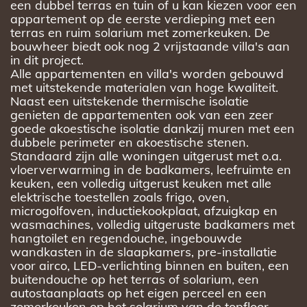
een dubbel terras en tuin of u kan kiezen voor een
appartement op de eerste verdieping met een
terras en ruim solarium met zomerkeuken. De
bouwheer biedt ook nog 2 vrijstaande villa's aan
in dit project.
Alle appartementen en villa's worden gebouwd
met uitstekende materialen van hoge kwaliteit.
Naast een uitstekende thermische isolatie
genieten de appartementen ook van een zeer
goede akoestische isolatie dankzij muren met een
dubbele perimeter en akoestische stenen.
Standaard zijn alle woningen uitgerust met o.a.
vloerverwarming in de badkamers, leefruimte en
keuken, een volledig uitgerust keuken met alle
elektrische toestellen zoals frigo, oven,
microgolfoven, inductiekookplaat, afzuigkap en
wasmachines, volledig uitgeruste badkamers met
hangtoilet en regendouche, ingebouwde
wandkasten in de slaapkamers, pre-installatie
voor airco, LED-verlichting binnen en buiten, een
buitendouche op het terras of solarium, een
autostaanplaats op het eigen perceel en een
zomerkeuken op het solarium van de topfloor