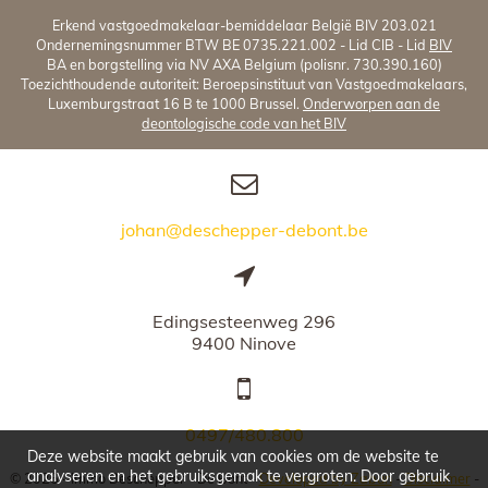
Erkend vastgoedmakelaar-bemiddelaar België BIV 203.021
Ondernemingsnummer BTW BE 0735.221.002 - Lid CIB - Lid
BIV
BA en borgstelling via NV AXA Belgium (polisnr. 730.390.160)
Toezichthoudende autoriteit: Beroepsinstituut van Vastgoedmakelaars,
Luxemburgstraat 16 B te 1000 Brussel.
Onderworpen aan de
deontologische code van het BIV
johan@deschepper-debont.be
Edingsesteenweg 296
9400 Ninove
0497/480.800
Deze website maakt gebruik van cookies om de website te
analyseren en het gebruiksgemak te vergroten. Door gebruik
© 2026 - Immo Deschepper - De Bont -
Developed by Zabun
-
Disclaimer
-