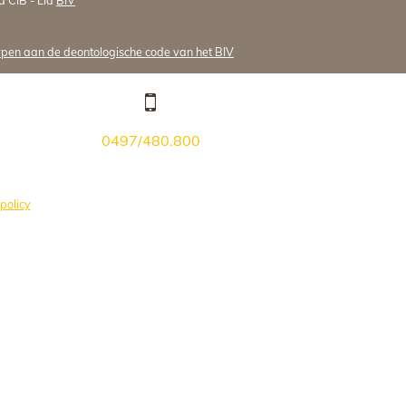
en aan de deontologische code van het BIV
0497/480.800
policy