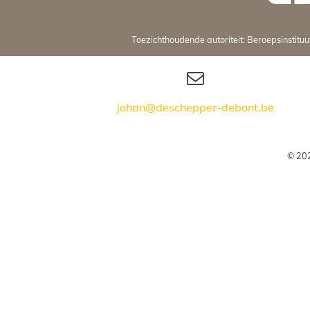
Toezichthoudende autoriteit: Beroepsinstit
johan@deschepper-debont.be
© 202