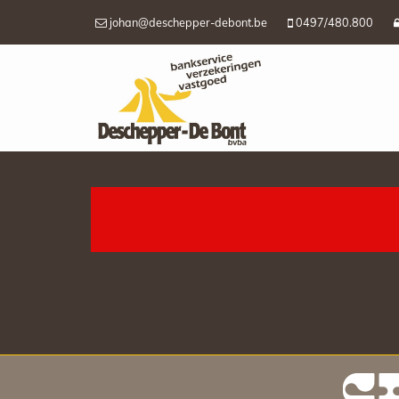
johan@deschepper-debont.be
0497/480.800