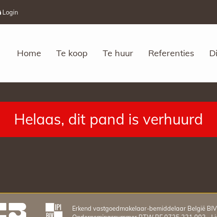
Login
Home
Te koop
Te huur
Referenties
D
Helaas, dit pand is verhuurd
Erkend vastgoedmakelaar-bemiddelaar België BI
Ondernemingsnummer BTW BE 0735.221.002 - Lid