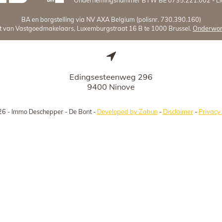
BA en borgstelling via NV AXA Belgium (polisnr. 730.390.160)
uut van Vastgoedmakelaars, Luxemburgstraat 16 B te 1000 Brussel.
Onderworp
Edingsesteenweg 296
9400 Ninove
6 - Immo Deschepper - De Bont -
Developed by Zabun
-
Disclaimer
-
Privacy 