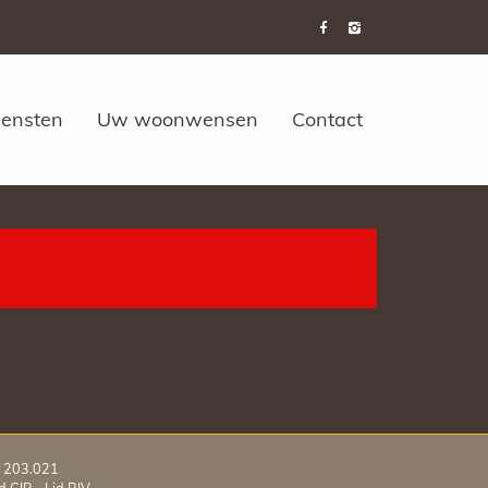
iensten
Uw woonwensen
Contact
V 203.021
 CIB - Lid
BIV